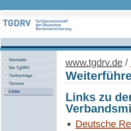
www.tgdrv.de
/
Startseite
Die TgDRV
Weiterführ
Tarifverträge
Termine
Links
Links zu de
Verbandsmi
Deutsche Re