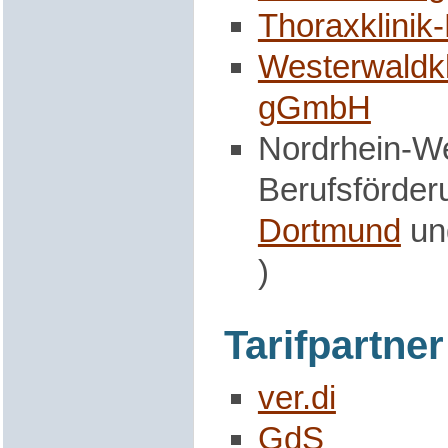
Thoraxklini
Westerwaldkl
gGmbH
Nordrhein-We
Berufsförder
Dortmund
u
)
Tarifpartne
ver.di
GdS