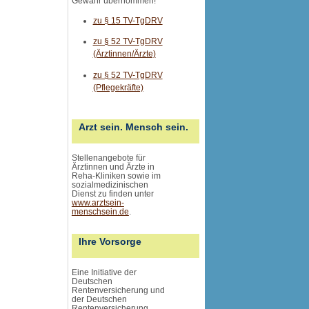
Gewähr übernommen
!
zu § 15 TV-TgDRV
zu § 52 TV-TgDRV
(Ärztinnen/Ärzte)
zu § 52 TV-TgDRV
(Pflegekräfte)
Arzt sein. Mensch sein.
Stellenangebote für
Ärztinnen und Ärzte in
Reha-Kliniken sowie im
sozialmedizinischen
Dienst zu finden unter
www.arztsein-
menschsein.de
.
Ihre Vorsorge
Eine Initiative der
Deutschen
Rentenversicherung und
der Deutschen
Rentenversicherung