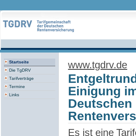
www.tgdrv.de
Startseite
Die TgDRV
Entgeltrund
Tarifverträge
Einigung i
Termine
Links
Deutschen
Rentenvers
Es ist eine Tari