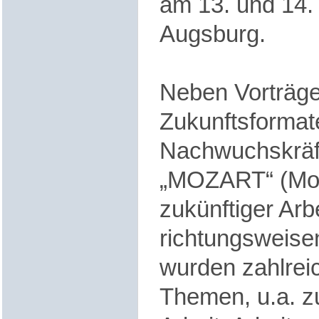
am 13. und 14.
Augsburg.
Neben Vorträg
Zukunftsformat
Nachwuchskräf
„MOZART“ (Mod
zukünftiger Arbe
richtungsweise
wurden zahlreic
Themen, u.a. z