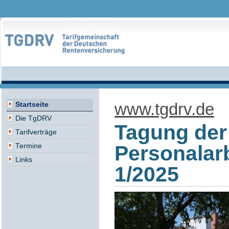
www.tgdrv.de
Startseite
Die TgDRV
Tagung der
Tarifverträge
Personalar
Termine
Links
1/2025