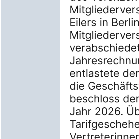
Mitgliederve
Eilers in Berli
Mitgliederve
verabschiedet
Jahresrechnu
entlastete de
die Geschäft
beschloss den
Jahr 2026. Üb
Tarifgescheh
Vertreterinnen