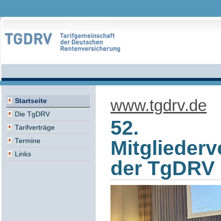
www.tgdrv.de
Startseite
Die TgDRV
52.
Tarifverträge
Mitglieder
Termine
Links
der TgDRV