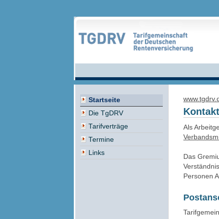
www.tgdrv.
Startseite
Kontak
Die TgDRV
Tarifverträge
Als Arbeitg
Verbandsmi
Termine
Links
Das Gremium
Verständnis
Personen A
Postansc
Tarifgemei