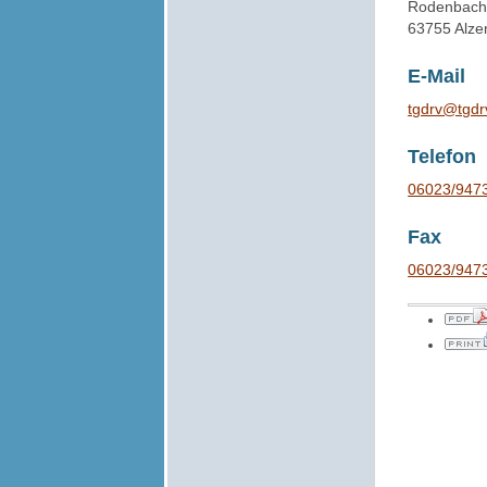
Rodenbache
63755 Alze
E-Mail
tgdrv@tgdr
Telefon
06023/947
Fax
06023/947