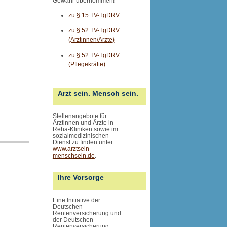
Gewähr übernommen
!
zu § 15 TV-TgDRV
zu § 52 TV-TgDRV
(Ärztinnen/Ärzte)
zu § 52 TV-TgDRV
(Pflegekräfte)
Arzt sein. Mensch sein.
Stellenangebote für
Ärztinnen und Ärzte in
Reha-Kliniken sowie im
sozialmedizinischen
Dienst zu finden unter
www.arztsein-
menschsein.de
.
Ihre Vorsorge
Eine Initiative der
Deutschen
Rentenversicherung und
der Deutschen
Rentenversicherung