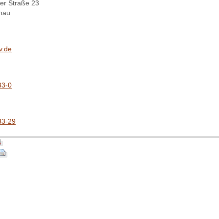
r Straße 23
nau
v.de
33-0
33-29