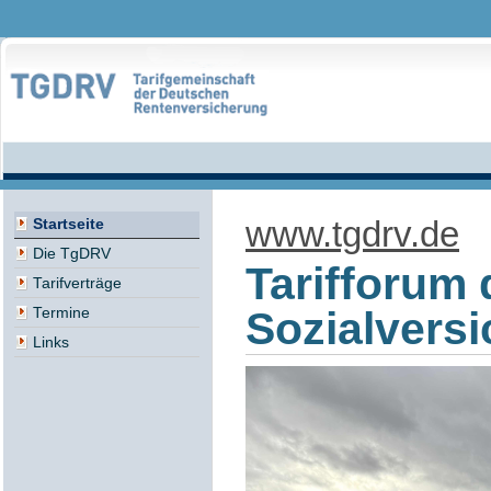
www.tgdrv.de
Startseite
Die TgDRV
Tarifforum 
Tarifverträge
Sozialvers
Termine
Links