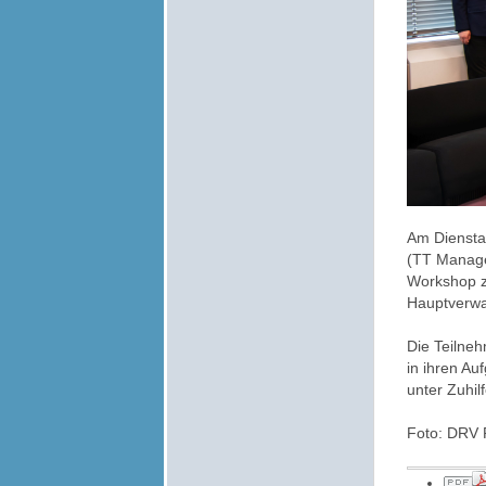
Am Dienstag
(TT
Manag
Workshop zu
Hauptverwa
Die Teilne
in ihren Au
unter Zuhi
Foto: DRV 