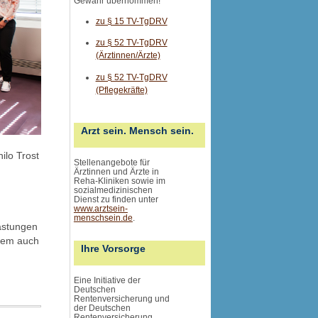
Gewähr übernommen
!
zu § 15 TV-TgDRV
zu § 52 TV-TgDRV
(Ärztinnen/Ärzte)
zu § 52 TV-TgDRV
(Pflegekräfte)
Arzt sein. Mensch sein.
ilo Trost
Stellenangebote für
Ärztinnen und Ärzte in
Reha-Kliniken sowie im
sozialmedizinischen
Dienst zu finden unter
www.arztsein-
menschsein.de
.
astungen
llem auch
Ihre Vorsorge
Eine Initiative der
Deutschen
Rentenversicherung und
der Deutschen
Rentenversicherung