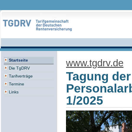
www.tgdrv.de
Startseite
Die TgDRV
Tagung der
Tarifverträge
Personalar
Termine
Links
1/2025