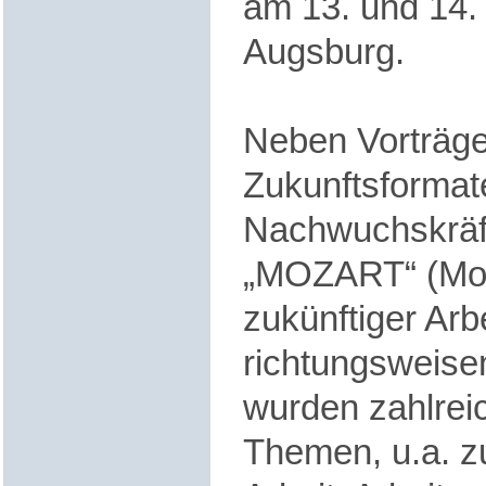
am 13. und 14.
Augsburg.
Neben Vorträg
Zukunftsformat
Nachwuchskräf
„MOZART“ (Mod
zukünftiger Arbe
richtungsweise
wurden zahlreic
Themen, u.a. z